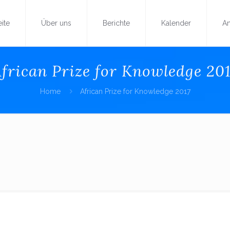
eite
Über uns
Berichte
Kalender
A
frican Prize for Knowledge 20
Home
African Prize for Knowledge 2017