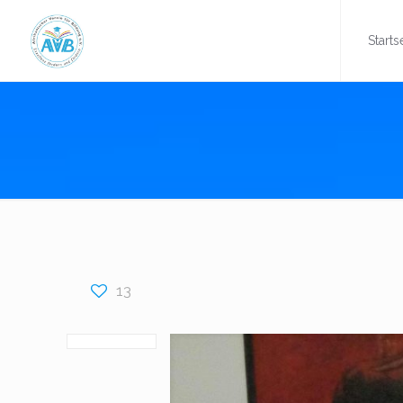
Starts
13