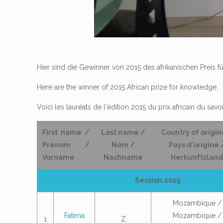
Hier sind die Gewinner von 2015 des afrikanischen Preis fü
Here are the winner of 2015 African prize for knowledge.
Voici les lauréats de l'édition 2015 du prix africain du savoi
First name /
Last name /
Country of origin
Prénom /
Nom /
Pays d'origine 
Vorname
Nachname
Herkunftsland
Session 2015
Mozambique /
Fatima
Mozambique /
1
Z.