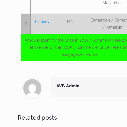
Mosambik
Cameroon / Camer
Lindsey
N.N
2
/ Kamerun
Amount spent for the prize in 2015 / Somme utilisée po
remise des prix en 2015 / Summe die für den Preis 2
ausgegeben wurde
AVB Admin
Related posts