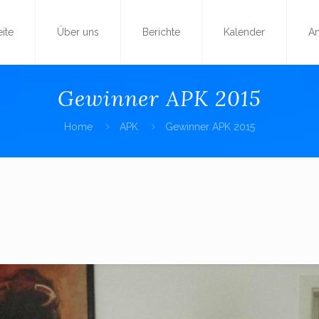
eite
Über uns
Berichte
Kalender
A
Gewinner APK 2015
Home
APK
Gewinner APK 2015