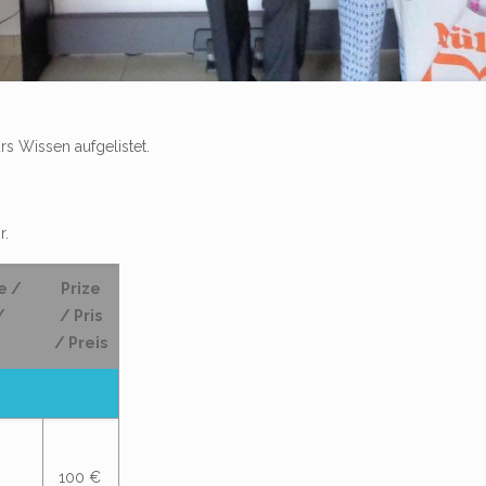
rs Wissen aufgelistet.
r.
e /
Prize
/
/ Pris
/ Preis
100 €